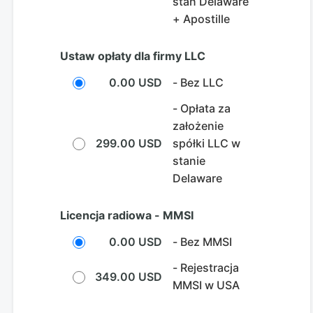
stan Delaware
+ Apostille
Ustaw opłaty dla firmy LLC
0.00 USD
- Bez LLC
- Opłata za
założenie
299.00 USD
spółki LLC w
stanie
Delaware
Licencja radiowa - MMSI
0.00 USD
- Bez MMSI
- Rejestracja
349.00 USD
MMSI w USA