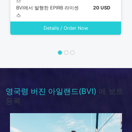
스
BVI에서 발행한 EPIRB 라이센
20 USD
스
Details / Order Now
영국령 버진 아일랜드(BVI)
에 보트
등록