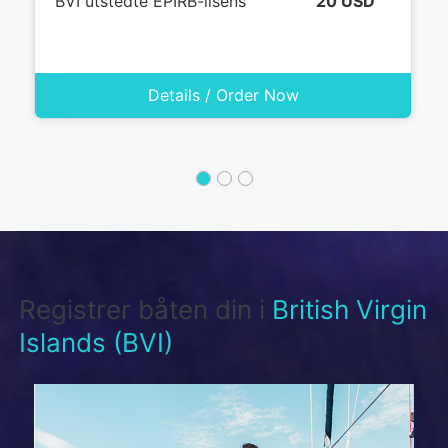
BVI utstedte EPIRB-lisens
20 USD
Details / Order Now
Registrer båten din i
British Virgin
Islands (BVI)