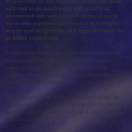
megayachter. Du kan registrere din båt eller yacht
på British Virgin Island enten som privat bruk,
kommersiell eller som bareboat-fartøy. La oss ta
oss av hele registreringsprosessen og vi vil spare
deg for mye tid og krefter på å registrere båten din
på British Virgin Island.
BVI båtregistrering er en relativt enkel prosess som
kan gjennomføres raskt og enkelt. Det er ingen
restriksjoner på utenlandsk eierskap av yacht
registrert i BVI, noe som gjør den til et populært valg
for internasjonale båteiere.
BVI-registrerte båter er anerkjent internasjonalt og
kan navigere i de fleste land uten problemer. Det er
generelt mer kostnadseffektivt enn å registrere seg i
andre land.