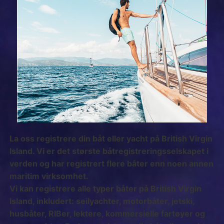
La oss registrere din båt eller yacht på British Virgin
Island. Vi er det største båtregistreringsselskapet i
verden og har registrert flere båter enn noen annen
maritim virksomhet.
Vi kan registrere alle typer båter på British Virgin
Island, inkludert: seilyachter, motorbåter, jetski,
husbåter, RIBer, lektere, kommersielle fartøyer og