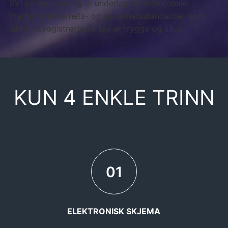
BVI båtregistrering er underlagt internasjonale
maritime sikkerhets- og sikkerhetsstandarder, som
sikrer at registrerte fartøy er trygge og sikre.
KUN 4 ENKLE TRINN
01
ELEKTRONISK SKJEMA