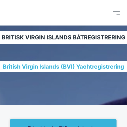
BRITISK VIRGIN ISLANDS BÅTREGISTRERING
British Virgin Islands (BVI) Yachtregistrering